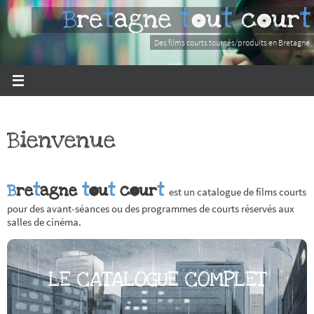
Passer
Bretagne tout court
vers
le
Des films courts tournés/produits en Bretagne
contenu
Bienvenue
B
re
t
agne
t
΀u
t
c΀ur
t
est un catalogue de films courts
pour des avant-séances ou des programmes de courts réservés aux
salles de cinéma.
LE CATALOGUE COMPLET