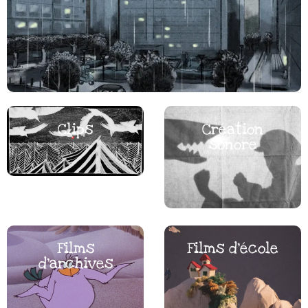
Clips
Création
sonore
Films
Films d’école
d’archives