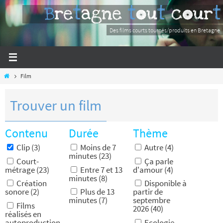
Passer
Bretagne tout court
vers
le
Des films courts tournés/produits en Bretagne
contenu
Home
Film
Trouver un film
Contenu
Durée
Thème
Clip (3)
Moins de 7
Autre (4)
minutes (23)
Court-
Ça parle
métrage (23)
Entre 7 et 13
d'amour (4)
minutes (8)
Création
Disponible à
sonore (2)
Plus de 13
partir de
minutes (7)
septembre
Films
2026 (40)
réalisés en
autoproduction
Ecologie