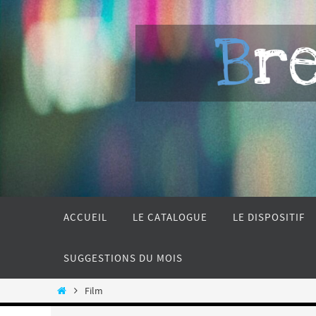
Passer
vers
Bretagne 
le
contenu
Passer
vers
ACCUEIL
LE CATALOGUE
LE DISPOSITIF
le
contenu
SUGGESTIONS DU MOIS
Home
Film