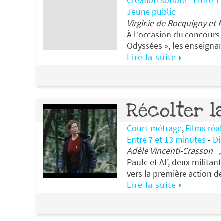
Création sonore
-
Entre 7
Jeune public
Virginie de Rocquigny et 
À l’occasion du concours 
Odyssées », les enseigna
Lire la suite
Récolter l
Court-métrage
,
Films réa
Entre 7 et 13 minutes
-
Di
Adèle Vincenti-Crasson ,
Paule et Al’, deux militan
vers la première action d
Lire la suite