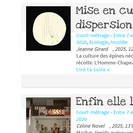
Mise en cu
dispersion
Court-métrage
-
Entre 7 
2026
,
Ecologie
,
Insolite
Jeanne Girard , 2025, 12
La culture des épines néce
récolte. L’Homme-Chapeau
Lire la suite
Enfin elle 
Court-métrage
-
Entre 7 
2026
Céline Novel , 2025, 13'
Marilyn, timide quinquagé