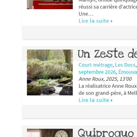
réussi sa carrière d’actri
Une…
Lire la suite
Un Zeste d
Court-métrage
,
Les Docs
septembre 2026
,
Émouva
Anne Roux, 2025, 13'00
La réalisatrice Anne Rou
de son grand-père, à Mel
Lire la suite
Quiproquo