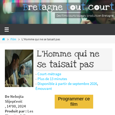
Passer
Bretagne tout court
vers
le
Des films courts tournés/produits en Bretagne
contenu
Home
Film
L’Homme qui ne se taisait pas
L’Homme qui ne
se taisait pas
-
Court-métrage
-
Plus de 13 minutes
-
Disponible à partir de septembre 2026
,
Émouvant
De
Nebojša
Programmer ce
Slijepčević
film
, 14'00, 2024
Produit par :
Les